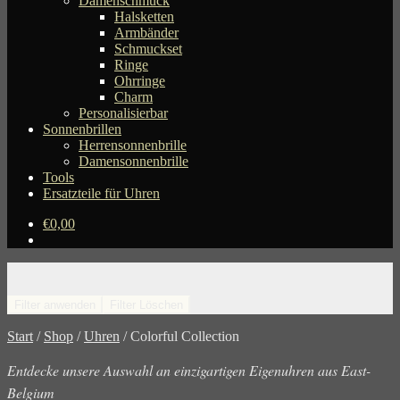
Damenschmuck
Halsketten
Armbänder
Schmuckset
Ringe
Ohrringe
Charm
Personalisierbar
Sonnenbrillen
Herrensonnenbrille
Damensonnenbrille
Tools
Ersatzteile für Uhren
€
0,00
Filter anwenden
Filter Löschen
Start
/
Shop
/
Uhren
/
Colorful Collection
Entdecke unsere Auswahl an einzigartigen Eigenuhren aus East-
Belgium