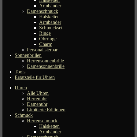
Halsketten
Armbänder
Damenschmuck
Halsketten
Armbänder
Schmuckset
Ringe
Ohrringe
Charm
Personalisierbar
Sonnenbrillen
Herrensonnenbrille
Damensonnenbrille
Tools
Ersatzteile für Uhren
Uhren
Alle Uhren
Herrenuhr
Damenuhr
Limitierte Editionen
Schmuck
Herrenschmuck
Halsketten
Armbänder