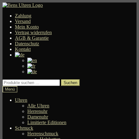
Zur
Zum
Navigation
Inhalt
Zahlung
springen
springen
Versand
Mein Konto
Vertrag widerrufen
AGB & Garantie
Datenschutz
Kontakt
Suchen
Suchen
nach:
Menü
Uhren
Alle Uhren
Herrenuhr
Damenuhr
Limitierte Editionen
Schmuck
Herrenschmuck