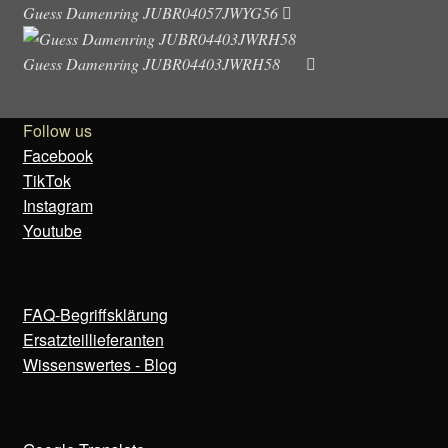
Guess Damenring JUBR04057JWYG56
Die
Optio
Guess Damenring JUBR04403JWRH58
könne
auf
der
Follow us
Produk
Facebook
gewähl
TikTok
werde
Instagram
Youtube
FAQ-Begriffsklärung
Ersatzteillieferanten
Wissenswertes - Blog