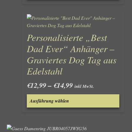
Personalisierte „Best
Dad Ever“ Anhänger –
Graviertes Dog Tag aus
Edelstahl
Preisspanne:
€
12,99
–
€
14,99
inkl MwSt.
€12,99
Dieses
bis
Ausführung wählen
Produk
€14,99
weist
mehre
Varian
auf.