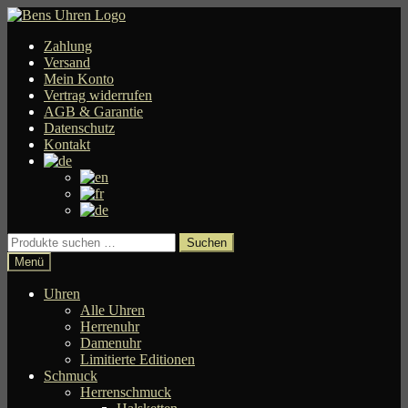
Zur
Zum
Navigation
Inhalt
Zahlung
springen
springen
Versand
Mein Konto
Vertrag widerrufen
AGB & Garantie
Datenschutz
Kontakt
Suchen
Suchen
nach:
Menü
Uhren
Alle Uhren
Herrenuhr
Damenuhr
Limitierte Editionen
Schmuck
Herrenschmuck