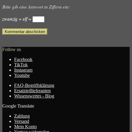
Bitte gib eine Antwort in Ziffern ein:
zwanzig + elf =
Follow us
Facebook
TikTok
Instagram
Youtube
FAQ-Begriffsklärung
Ersatzteillieferanten
Wissenswertes - Blog
Google Translate
Zahlung
Versand
Mein Konto
Vertrag widerrufen