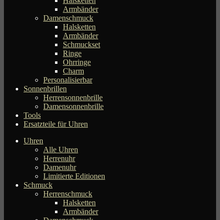
Halsketten
Armbänder
Damenschmuck
Halsketten
Armbänder
Schmuckset
Ringe
Ohrringe
Charm
Personalisierbar
Sonnenbrillen
Herrensonnenbrille
Damensonnenbrille
Tools
Ersatzteile für Uhren
Uhren
Alle Uhren
Herrenuhr
Damenuhr
Limitierte Editionen
Schmuck
Herrenschmuck
Halsketten
Armbänder