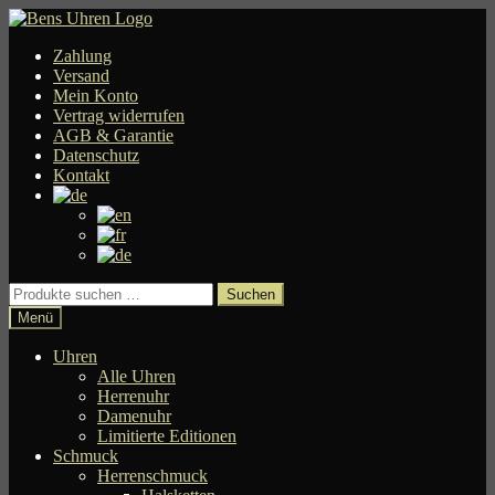
Zur
Zum
Navigation
Inhalt
Zahlung
springen
springen
Versand
Mein Konto
Vertrag widerrufen
AGB & Garantie
Datenschutz
Kontakt
Suchen
Suchen
nach:
Menü
Uhren
Alle Uhren
Herrenuhr
Damenuhr
Limitierte Editionen
Schmuck
Herrenschmuck