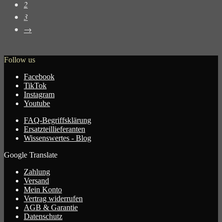
2
3
→
Follow us
Facebook
TikTok
Instagram
Youtube
FAQ-Begriffsklärung
Ersatzteillieferanten
Wissenswertes - Blog
Google Translate
Zahlung
Versand
Mein Konto
Vertrag widerrufen
AGB & Garantie
Datenschutz