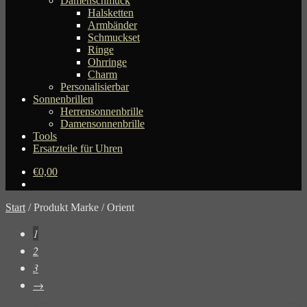
Damenschmuck
Halsketten
Armbänder
Schmuckset
Ringe
Ohrringe
Charm
Personalisierbar
Sonnenbrillen
Herrensonnenbrille
Damensonnenbrille
Tools
Ersatzteile für Uhren
€
0,00
Start
/
Produkt Marke
/
Orient
1
2
3
→