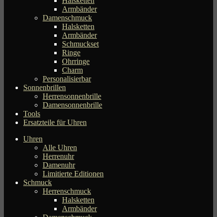
Halsketten
Armbänder
Damenschmuck
Halsketten
Armbänder
Schmuckset
Ringe
Ohrringe
Charm
Personalisierbar
Sonnenbrillen
Herrensonnenbrille
Damensonnenbrille
Tools
Ersatzteile für Uhren
Uhren
Alle Uhren
Herrenuhr
Damenuhr
Limitierte Editionen
Schmuck
Herrenschmuck
Halsketten
Armbänder