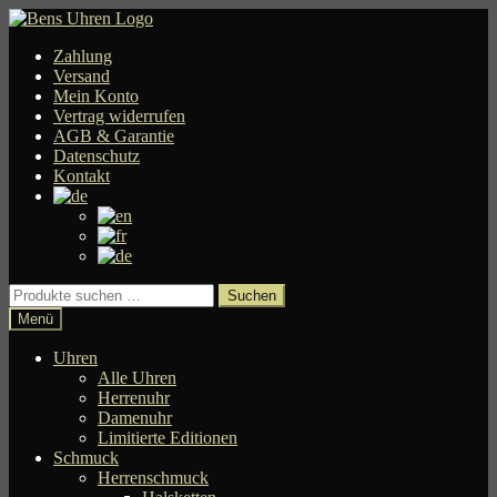
Zur
Zum
Navigation
Inhalt
Zahlung
springen
springen
Versand
Mein Konto
Vertrag widerrufen
AGB & Garantie
Datenschutz
Kontakt
Suchen
Suchen
nach:
Menü
Uhren
Alle Uhren
Herrenuhr
Damenuhr
Limitierte Editionen
Schmuck
Herrenschmuck