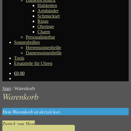
Damenschmuck
Halsketten
Armbänder
Schmuckset
Ringe
Ohrringe
Charm
Personalisierbar
Sonnenbrillen
Herrensonnenbrille
Damensonnenbrille
Tools
Ersatzteile für Uhren
€
0,00
Start
/
Warenkorb
Warenkorb
Dein Warenkorb ist derzeit leer.
Zurück zum Shop