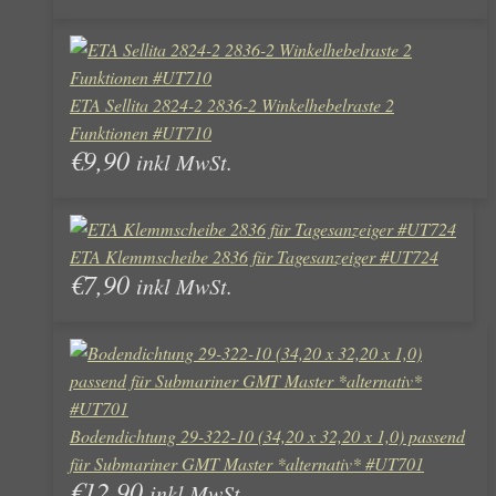
ETA Sellita 2824-2 2836-2 Winkelhebelraste 2
Funktionen #UT710
€
9,90
inkl MwSt.
ETA Klemmscheibe 2836 für Tagesanzeiger #UT724
€
7,90
inkl MwSt.
Bodendichtung 29-322-10 (34,20 x 32,20 x 1,0) passend
für Submariner GMT Master *alternativ* #UT701
€
12,90
inkl MwSt.