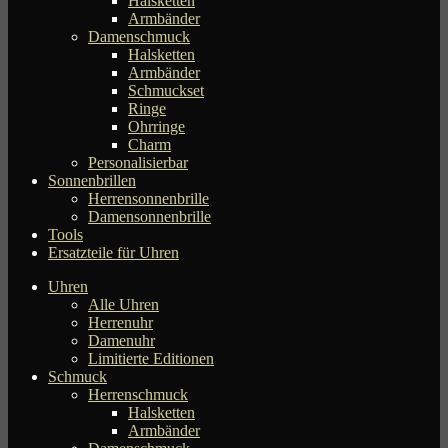
Halsketten
Armbänder
Damenschmuck
Halsketten
Armbänder
Schmuckset
Ringe
Ohrringe
Charm
Personalisierbar
Sonnenbrillen
Herrensonnenbrille
Damensonnenbrille
Tools
Ersatzteile für Uhren
Uhren
Alle Uhren
Herrenuhr
Damenuhr
Limitierte Editionen
Schmuck
Herrenschmuck
Halsketten
Armbänder