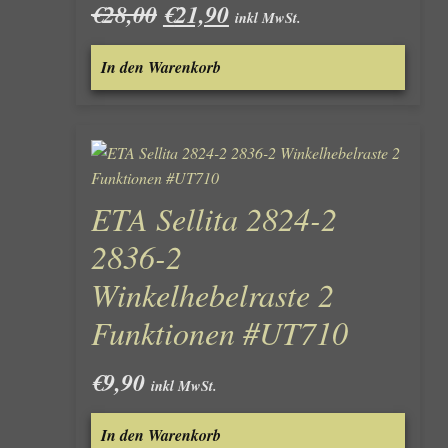
Ursprünglicher
Aktueller
€
28,00
€
21,90
inkl MwSt.
Preis
Preis
war:
ist:
In den Warenkorb
€28,00
€21,90.
ETA Sellita 2824-2
2836-2
Winkelhebelraste 2
Funktionen #UT710
€
9,90
inkl MwSt.
In den Warenkorb