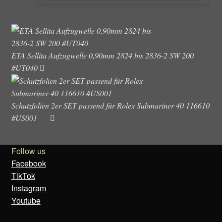
ETA Sellita Aufzugwelle 0,90mm 2824 bis 2836-2 SW 200
#UT040
Schutzfolien 2er SET passend für Rolex Submariner 40 116610
#US001
Follow us
Facebook
TikTok
Instagram
Youtube