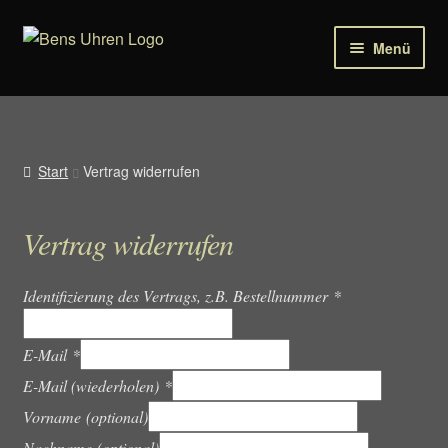
Zur
Zum
Menü
Navigation
Inhalt
springen
springen
Uhren
Schmuck
Start
Vertrag widerrufen
Sonnenbrillen
Vertrag widerrufen
Tools
Identifizierung des Vertrags, z.B. Bestellnummer
*
Ersatzteile für Uhren
E-Mail
*
E-Mail (wiederholen)
*
Vorname
(optional)
Nachname
(optional)