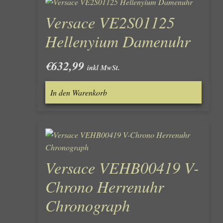
Versace VE2S01125
Hellenyium Damenuhr
€
632,99
inkl MwSt.
In den Warenkorb
Versace VEHB00419 V-
Chrono Herrenuhr
Chronograph