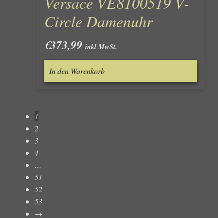
Versace VE8100519 V-
Circle Damenuhr
€
373,99
inkl MwSt.
In den Warenkorb
1
2
3
4
…
51
52
53
→