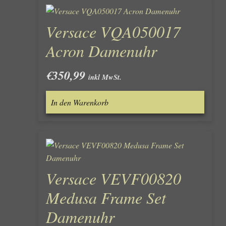
Versace VQA050017
Acron Damenuhr
€
350,99
inkl MwSt.
In den Warenkorb
Versace VEVF00820
Medusa Frame Set
Damenuhr