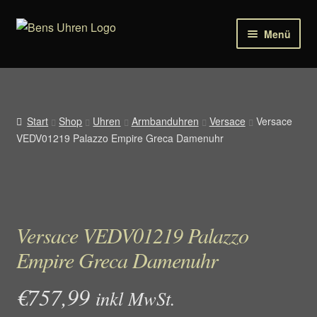
Zur
Zum
Menü
Navigation
Inhalt
springen
springen
Uhren
Schmuck
Start
Shop
Uhren
Armbanduhren
Versace
Versace
VEDV01219 Palazzo Empire Greca Damenuhr
Sonnenbrillen
Tools
Ersatzteile für Uhren
Versace VEDV01219 Palazzo
Empire Greca Damenuhr
€
757,99
inkl MwSt.