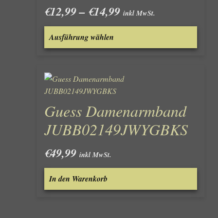
Preisspanne:
€
12,99
–
€
14,99
inkl MwSt.
€12,99
Dieses
bis
Ausführung wählen
Produk
€14,99
weist
mehre
Varian
auf.
Die
Guess Damenarmband
Optio
könne
JUBB02149JWYGBKS
auf
der
€
49,99
inkl MwSt.
Produk
gewähl
In den Warenkorb
werde