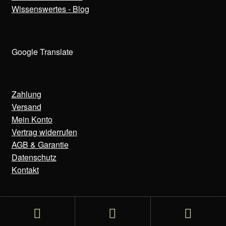
Wissenswertes - Blog
Google Translate
Zahlung
Versand
Mein Konto
Vertrag widerrufen
AGB & Garantie
Datenschutz
Kontakt
© Bens Uhren 2020-2025
Suchen
Suchen
Datenschutzerklärung