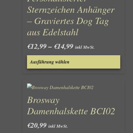
Sternzeichen Anhänger
– Graviertes Dog Tag
aus Edelstahl
Preisspanne:
€
12,99
–
€
14,99
inkl MwSt.
€12,99
Dieses
bis
Ausführung wählen
Produk
€14,99
weist
mehre
Varian
auf.
Brosway
Die
Optio
Damenhalskette BCI02
könne
auf
€
20,99
inkl MwSt.
der