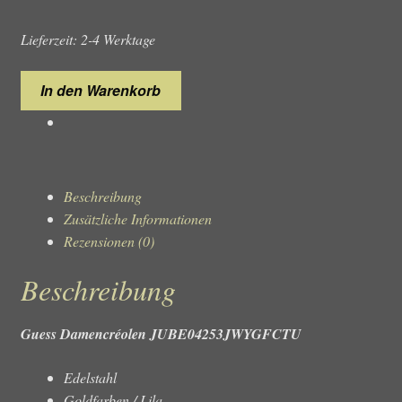
Lieferzeit: 2-4 Werktage
Guess
In den Warenkorb
Damencréolen
JUBE04253JWYGFCTU
Menge
Beschreibung
Zusätzliche Informationen
Rezensionen (0)
Beschreibung
Guess Damencréolen JUBE04253JWYGFCTU
Edelstahl
Goldfarben / Lila