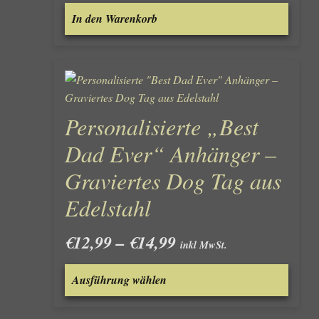
Produk
In den Warenkorb
gewähl
werde
Personalisierte „Best
Dad Ever“ Anhänger –
Graviertes Dog Tag aus
Edelstahl
Preisspanne:
€
12,99
–
€
14,99
inkl MwSt.
€12,99
Dieses
bis
Ausführung wählen
Produk
€14,99
weist
mehre