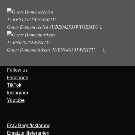
Varian
auf.
Die
Guess Damencréolen JUBE04253JWYGEMTU
Optio
könne
auf
Guess Damenhalskette JUBN04030JWRHTU
der
Produk
gewähl
Follow us
werde
Facebook
TikTok
Instagram
Youtube
FAQ-Begriffsklärung
Ersatzteillieferanten