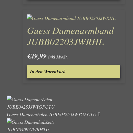
Guess Damenarmband
JUBB02203JWRHL
€
49,99
inkl MwSt.
In den Warenkorb
Guess Damencréolen JUBE04253JWYGFCTU