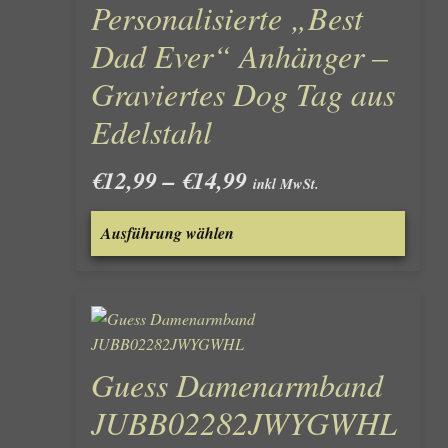
Personalisierte „Best
Dad Ever“ Anhänger –
Graviertes Dog Tag aus
Edelstahl
Preisspanne:
€
12,99
–
€
14,99
inkl MwSt.
€12,99
Dieses
bis
Ausführung wählen
Produk
€14,99
weist
mehre
Varian
auf.
Die
Guess Damenarmband
Optio
könne
JUBB02282JWYGWHL
auf