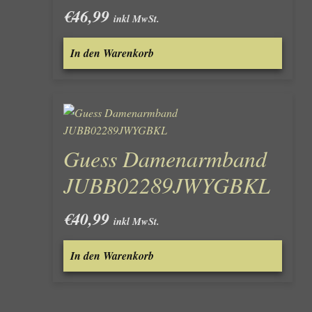
der
€
46,99
inkl MwSt.
Produk
gewähl
In den Warenkorb
werde
Guess Damenarmband
JUBB02289JWYGBKL
€
40,99
inkl MwSt.
In den Warenkorb