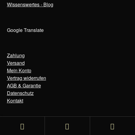
Wissenswertes - Blog
Google Translate
Zahlung
Versand
Mein Konto
Vertrag widerrufen
AGB & Garantie
Datenschutz
Kontakt
© Bens Uhren 2020-2025
Suchen
Suchen
Datenschutzerklärung