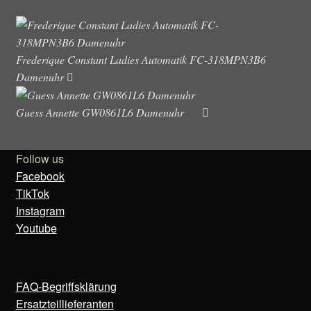
Frederique Constant Ladies Automatik FC-318MPN3B6
Damenuhr
Guess Annette GW0861L6 Damenuhr
Follow us
Facebook
TikTok
Instagram
Youtube
FAQ-Begriffsklärung
Ersatzteillieferanten