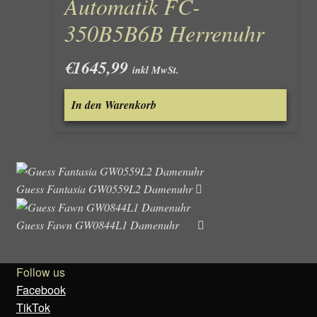
Automatik FC-
350B5B6B Herrenuhr
€
1645,99
inkl MwSt.
In den Warenkorb
Guess Fantasia GW0559L2 Damenuhr
Guess Fawn GW0844L1 Damenuhr
Follow us
Facebook
TikTok