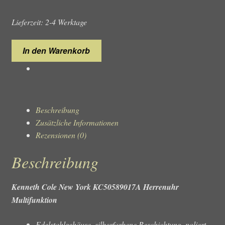
Lieferzeit: 2-4 Werktage
Kenneth
In den Warenkorb
Cole
New
York
KC50589017A
Herrenuhr
Beschreibung
Menge
Zusätzliche Informationen
Rezensionen (0)
Beschreibung
Kenneth Cole New York KC50589017A Herrenuhr
Multifunktion
Edelstahlgehäuse, silberfarbene Beschichtung, poliert