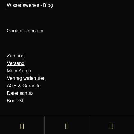
Wissenswertes - Blog
Google Translate
Zahlung
Versand
Mein Konto
Vertrag widerrufen
AGB & Garantie
Datenschutz
Kontakt
© Bens Uhren 2020-2025
Suchen
Suchen
Datenschutzerklärung