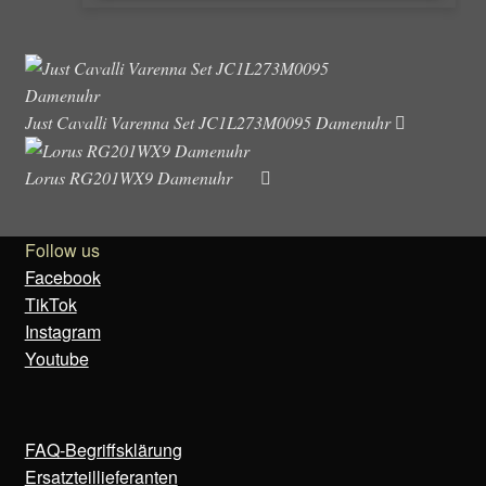
Just Cavalli Varenna Set JC1L273M0095 Damenuhr
Lorus RG201WX9 Damenuhr
Follow us
Facebook
TikTok
Instagram
Youtube
FAQ-Begriffsklärung
Ersatzteillieferanten