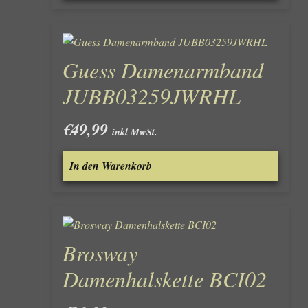
Guess Damenarmband
JUBB03259JWRHL
€
49,99
inkl MwSt.
In den Warenkorb
Brosway
Damenhalskette BCI02