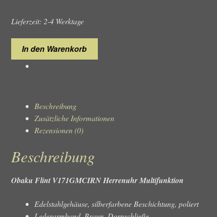
Lieferzeit: 2-4 Werktage
Obaku
In den Warenkorb
Flint
V171GMCIRN
Herrenuhr
Menge
Beschreibung
Zusätzliche Informationen
Rezensionen (0)
Beschreibung
Obaku Flint V171GMCIRN Herrenuhr Multifunktion
Edelstahlgehäuse, silberfarbene Beschichtung, poliert
Lederarmband, Braun, Dornschließe