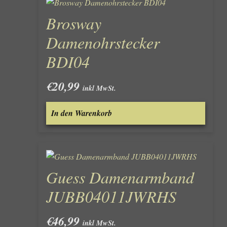
Brosway
Damenohrstecker
BDI04
€
20,99
inkl MwSt.
In den Warenkorb
Guess Damenarmband
JUBB04011JWRHS
€
46,99
inkl MwSt.