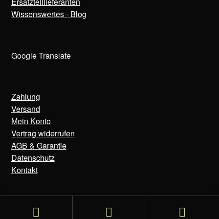
Ersatzteillieferanten
Wissenswertes - Blog
Google Translate
Zahlung
Versand
Mein Konto
Vertrag widerrufen
AGB & Garantie
Datenschutz
Kontakt
© Bens Uhren 2020-2025
Suchen
Suchen