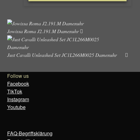
Jowissa Roma J2.191.M Damenuhr
Just Cavalli Unleashed Set JC1L266M0025 Damenuhr
Follow us
Facebook
TikTok
Instagram
Youtube
FAQ-Begriffsklärung